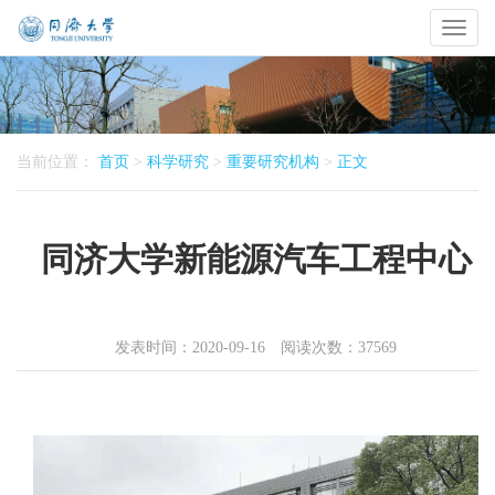
Toggl
naviga
当前位置：
首页
>
科学研究
>
重要研究机构
>
正文
同济大学新能源汽车工程中心
发表时间：2020-09-16 阅读次数：
37569