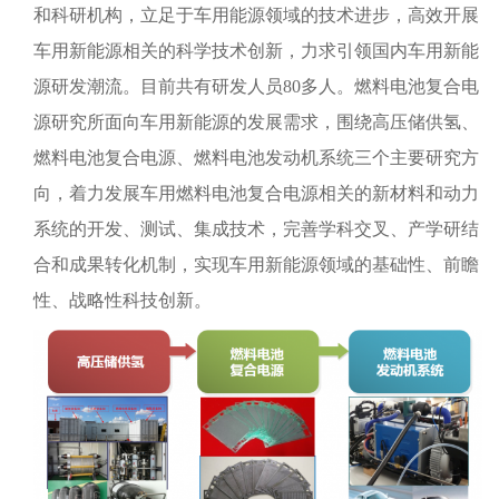
和科研机构，立足于车用能源领域的技术进步，高效开展
车用新能源相关的科学技术创新，力求引领国内车用新能
源研发潮流。目前共有研发人员80多人。燃料电池复合电
源研究所面向车用新能源的发展需求，围绕高压储供氢、
燃料电池复合电源、燃料电池发动机系统三个主要研究方
向，着力发展车用燃料电池复合电源相关的新材料和动力
系统的开发、测试、集成技术，完善学科交叉、产学研结
合和成果转化机制，实现车用新能源领域的基础性、前瞻
性、战略性科技创新。