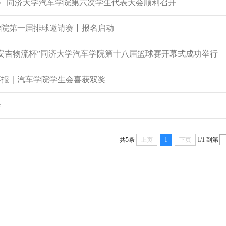
 | 同济大学汽车学院第六次学生代表大会顺利召开
学院第一届排球邀请赛丨报名启动
汽安吉物流杯”同济大学汽车学院第十八届篮球赛开幕式成功举行
喜报｜汽车学院学生会喜获双奖
会
共5条
上页
1
下页
1/1
到第