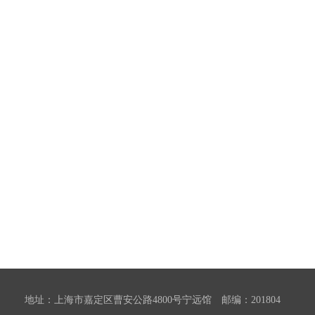
地址：上海市嘉定区曹安公路4800号宁远馆 邮编：201804