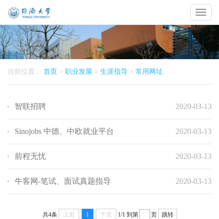
Toggl
naviga
当前位置：
首页
>
职业发展
>
生涯指导
>
常用网址
智联招聘
2020-03-13
Sinojobs 中德、中欧就业平台
2020-03-13
前程无忧
2020-03-13
牛客网-笔试、面试真题指导
2020-03-13
共4条
上页
1
下页
1/1
到第
页
跳转