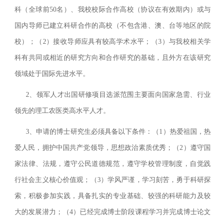
科（全球前50名）、我校校际合作高校（协议在有效期内）或与
国内导师已建立科研合作的高校（不包含港、澳、台等地区的院
校）；（2）接收导师应具有较高学术水平；（3）与我校相关学
科有共同或相近的研究方向和合作研究的基础，且外方在该研究
领域处于国际先进水平
。
2、领军人才出国研修项目选派范围主要面向国家急需、行业
领先的理工农医类高水平人才。
3、
申请的博士研究生必须具备以下条件：（1）热爱祖国，热
爱人民，拥护中国共产党领导，思想政治素质优秀
；
（2）遵守国
家法律、法规，遵守公民道德规范，遵守学校管理制度，自觉践
行社会主义核心价值观
；
（3）学风严谨，学习刻苦，勇于科研探
索，积极参加实践，
具备扎实的专业基础、较强的科研能力及较
大的发展潜力；
（4）已经完成博士阶段课程学习并完成博士论文