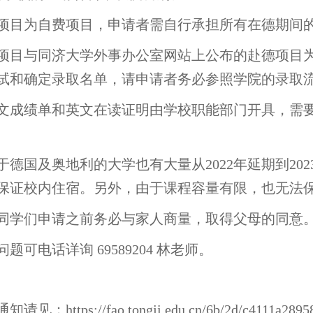
 该项目为自费项目，申请者需自行承担所有在德期间
 该项目与同济大学外事办公室网站上公布的赴德项
试和确定录取名单，请申请者务必参照学院的录取
 英文成绩单和英文在读证明由学校职能部门开具，
 由于德国及奥地利的大学也有大量从2022年延期到2
保证校内住宿。另外，由于课程容量有限，也无法
 请同学们申请之前务必与家人商量，取得父母的同意
有问题可电话详询 69589204 林老师。
请见：https://fao.tongji.edu.cn/6b/2d/c4111a28958