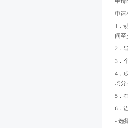
申请
申请
1．
间至
2．
3．
4．
均分
5．
6．
- 