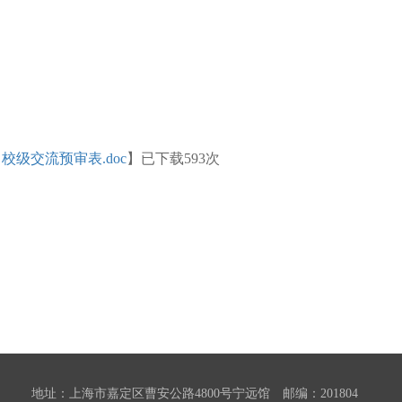
【
校级交流预审表.doc
】已下载
593
次
地址：上海市嘉定区曹安公路4800号宁远馆 邮编：201804