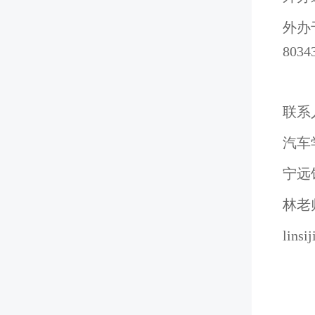
外办
80
联系
汽车
宁远馆
林老师
linsi