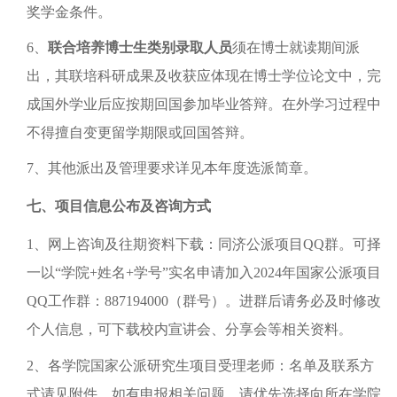
奖学金条件。
6、
联合培养博士生类别录取人员
须在博士就读期间派
出，其联培科研成果及收获应体现在博士学位论文中，完
成国外学业后应按期回国参加毕业答辩。在外学习过程中
不得擅自变更留学期限或回国答辩。
7、其他派出及管理要求详见本年度选派简章。
七、项目信息公布及咨询方式
1、网上咨询及往期资料下载：同济公派项目QQ群。可择
一以“学院+姓名+学号”实名申请加入2024年国家公派项目
QQ工作群：887194000（群号）。进群后请务必及时修改
个人信息，可下载校内宣讲会、分享会等相关资料
。
2、各学院国家公派研究生项目受理老师：名单及联系方
式请见附件。如有申报相关问题，请优先选择向所在学院