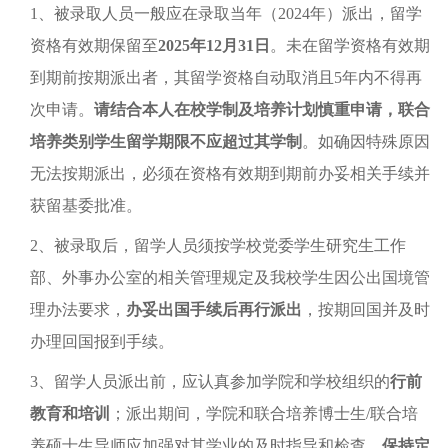
1、
被录取人员一般应在录取当年（2024年）派出
，留学
资格有效期保留至
2025年12月31日
。未在留学资格有效期
到期前按期派出者，其留学资格自动取消且5年内不得再
次申请。
请结合本人在校学制及培养计划慎重申请，联合
培养类别学生留学期限不应超过其学制
。如确因特殊原因
无法按期派出，必须在资格有效期到期前办妥相关手续并
获留基委批准。
2、被录取后，留学人员须按学校党委学生研究生工作
部、外事办公室的相关管理规定及我校学生因公出国境管
理办法要求，
办妥出国手续后再行派出
，按期回国并及时
办理回国报到手续。
3、留学人员派出前，应认真参加学院和学校组织的
行前
教育和培训
；派出期间，学院和联合培养博士生/联合培
养硕士生导师应加强对其学业的及时指导和检查，
保持定