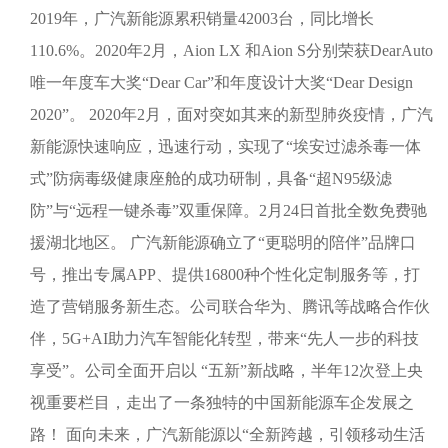
2019年，广汽新能源累积销量42003台，同比增长
110.6%。2020年2月，Aion LX 和Aion S分别荣获DearAuto
唯一年度车大奖“Dear Car”和年度设计大奖“Dear Design
2020”。 2020年2月，面对突如其来的新型肺炎疫情，广汽
新能源快速响应，迅速行动，实现了“埃安过滤杀毒一体
式”防病毒级健康座舱的成功研制，具备“超N95级滤
防”与“远程一键杀毒”双重保障。2月24日首批全数免费驰
援湖北地区。 广汽新能源确立了“更聪明的陪伴”品牌口
号，推出专属APP、提供16800种个性化定制服务等，打
造了营销服务新生态。公司联合华为、腾讯等战略合作伙
伴，5G+AI助力汽车智能化转型，带来“先人一步的科技
享受”。公司全面开启以 “五新”新战略，半年12次登上央
视重要栏目，走出了一条独特的中国新能源车企发展之
路！ 面向未来，广汽新能源以“全新跨越，引领移动生活