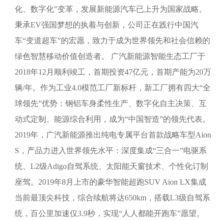
化、数字化”变革，发展新能源汽车已上升为国家战略。
秉承EV强国梦想的执着与创新，公司正在践行中国汽
车“变道超车”的宏愿，致力于成为世界领先和社会信赖的
绿色智慧移动价值创造者。 广汽新能源智能生态工厂于
2018年12月顺利竣工，首期投资47亿元，首期产能为20万
辆/年。作为工业4.0模范工厂新标杆，新工厂拥有四大“全
球领先”优势：钢铝车身柔性生产、数字化自主决策、互
动式定制、能源综合利用，成为“中国智造”的领先代表。
2019年，广汽新能源推出纯电专属平台首款战略车型Aion
S，产品力进入世界领先水平：深度集成“三合一”电驱系
统、L2级Adigo自驾系统、太阳能天窗技术、个性化订制
座驾。2019年8月上市的豪华智能超跑SUV Aion LX集成
当前最顶尖科技，综合续航将达650km，搭载L3级自驾系
统，百公里加速仅3.9秒，实现“人人都能开跑车”愿望。