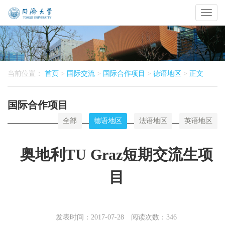
Toggl
naviga
当前位置：
首页
>
国际交流
>
国际合作项目
>
德语地区
>
正文
国际合作项目
全部
德语地区
法语地区
英语地区
奥地利TU Graz短期交流生项
目
发表时间：2017-07-28 阅读次数：
346