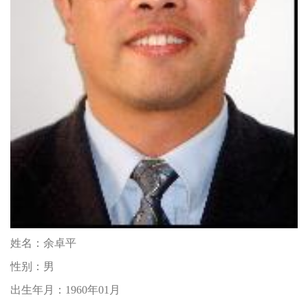
姓名：
余卓平
性别：
男
出生年月：
1960年01月