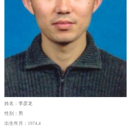
姓名：
李彦龙
性别：
男
出生年月：
1974.4