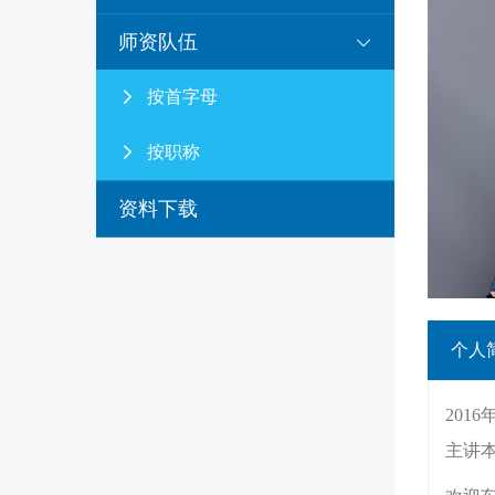
师资队伍
按首字母
按职称
资料下载
个人
20
主讲