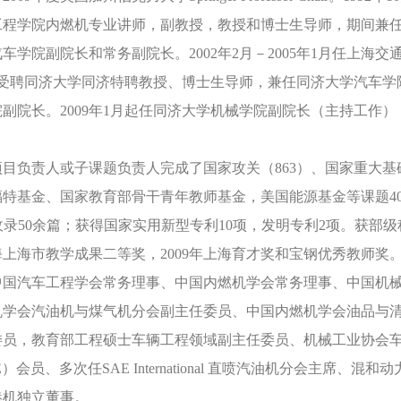
工程学院内燃机专业讲师，副教授，教授和博士生导师，期间兼
车学院副院长和常务副院长。2002年2月－2005年1月任上海
受聘同济大学同济特聘教授、博士生导师，兼任同济大学汽车学院副院
院副院长。2009年1月起任同济大学机械学院副院长（主持工作
项目负责人或子课题负责人完成了国家攻关（863）、国家重大基
特基金、国家教育部骨干青年教师基金，美国能源基金等课题40余
P收录50余篇；获得国家实用新型专利10项，发明专利2项。获部
海上海市教学成果二等奖，2009年上海育才奖和宝钢优秀教师奖
中国汽车工程学会常务理事、中国内燃机学会常务理事、中国机
机学会汽油机与煤气机分会副主任委员、中国内燃机学会油品与
委员，教育部工程硕士车辆工程领域副主任委员、机械工业协会
E）会员、多次任SAE International 直喷汽油机分会主
港机独立董事。