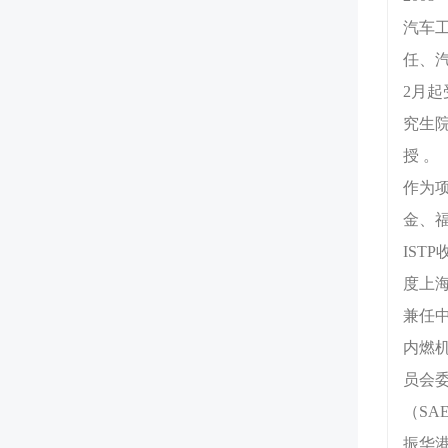
汽车
任、汽
2月起
究生
授 。
作为
金、福
IST
度上
兼任
内燃
员会
（SA
振华