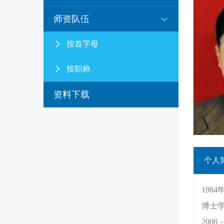
师资队伍
按首字母
按职称
资料下载
个人
198
博士学
2008