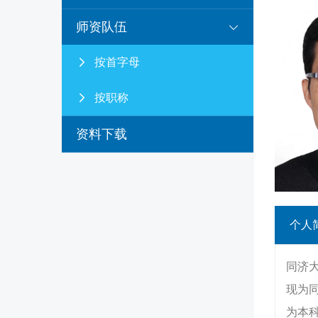
师资队伍
按首字母
按职称
资料下载
个人
同济
现为
为本