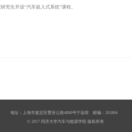
院研究生开设“汽车嵌入式系统”课程。
地址：上海市嘉定区曹安公路4800号宁远馆 邮编：201804
© 2017 同济大学汽车与能源学院 版权所有