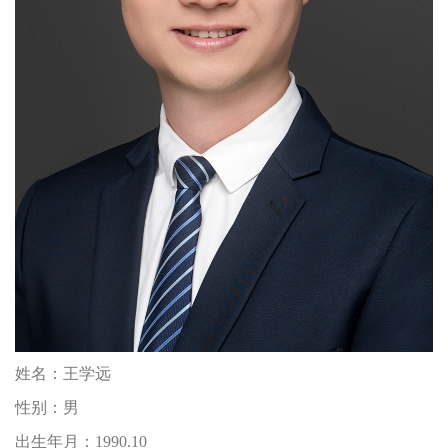
姓名：
王学远
性别：
男
出生年月：
1990.10