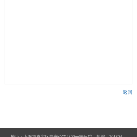
返回
地址：上海市嘉定区曹安公路4800号宁远馆 邮编：201804