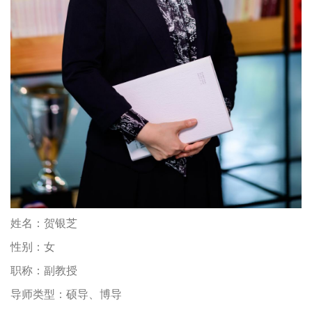
姓名：
贺银芝
性别：
女
职称：
副教授
导师类型：
硕导、博导