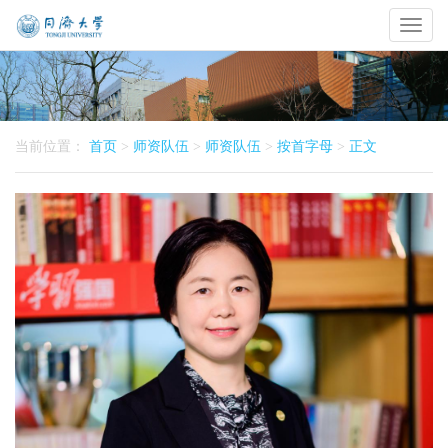
Toggl
naviga
当前位置：
首页
>
师资队伍
>
师资队伍
>
按首字母
>
正文