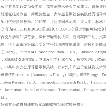
车智能共享出行委员会委员、越野车技术分会专家成员。曾获评
、雄韬氢雄奖教金、德燃奖教金，大学生暑期社会实践优秀指导教
业项目优秀指导教师。2010年11月赴德国慕尼黑工业大学、柏
交流访问，2018.8-2019.8受邀到UC DAVIS交通运输部
综合交叉学科知识背景，擅长智能驾驶决策、智能车网互动、汽
战略、汽车后市场等综合交叉学科领域的数据采集、建模和智能优
Energy、Journal of Cleaner Production、TRA、Automob
篇，ESI高被引论文2篇，申请发明专利10余项，获授权6项，
导、中共中央办公厅等批示和采纳。针对汽车产业价值链及技术
任Electronics（Autonomous Driving）编委，担任Energy、Energy Po
ortation Research Part A、Transportation Research Part D、Transporta
e、International Journal of Sustainable Transportation、T
项目：
国家社科基金项目新能源汽车碳配额管理制度设计研究