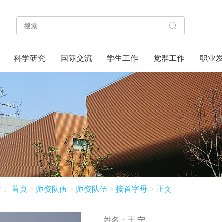
科学研究
国际交流
学生工作
党群工作
职业
置：
首页
>
师资队伍
>
师资队伍
>
按首字母
>
正文
姓名：
王 宁