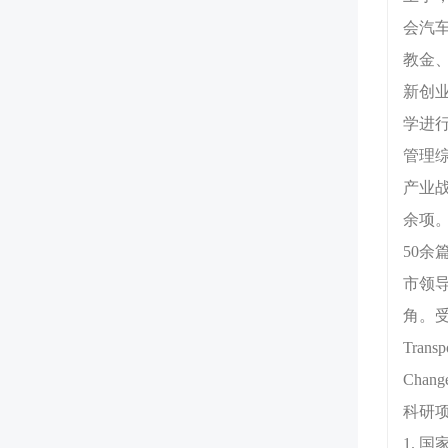
会汽
教金
新创
学进行
管理
产业
余项。在
50余
市领
角。受邀担
Transp
Chang
科研
1. 