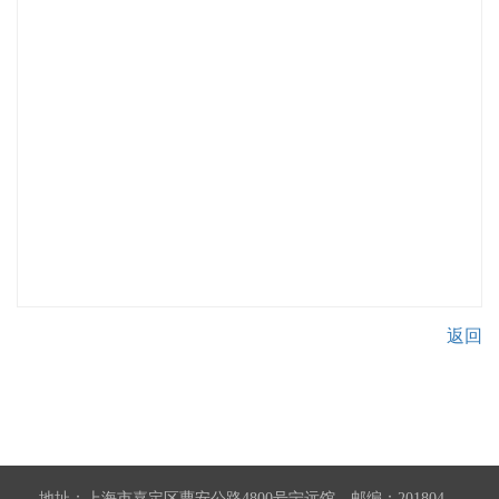
返回
地址：上海市嘉定区曹安公路4800号宁远馆 邮编：201804