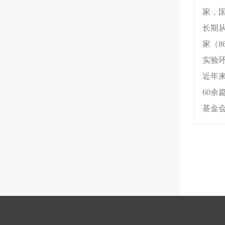
家，
长期
家（
实验
近年
60余
基金会