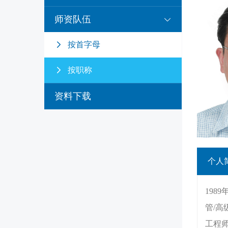
师资队伍
按首字母
按职称
资料下载
个人
19
管/高
工程