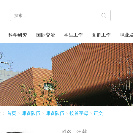
科学研究
国际交流
学生工作
党群工作
职业
置：
首页
>
师资队伍
>
师资队伍
>
按首字母
>
正文
姓名：
张 戟