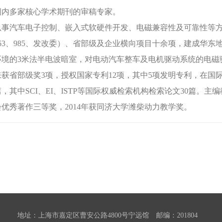
国内多家核心学术期刊的审稿专家。
从事汽车电子控制、嵌入式软硬件开发、电磁兼容性及可靠性等方
863、985、发改委）、省部级及企业横向项目十余项，建成华
环境的3米法半电波暗室，对电动汽车整车及电机驱动系统的电磁
来获省部级奖3项，授权国家专利12项，其中5项发明专利，在
篇，其中SCI、EI、ISTP等国际权威检索机构检索论文30篇。主编
优秀著作三等奖，2014年获同济大学潍柴动力教学奖。
地址：上海市嘉定区曹安公路4800号宁远馆 邮编：201804