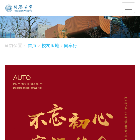
Toggl
naviga
当前位置：
首页
>
校友园地
>
同车行