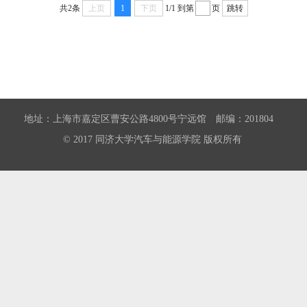
共2条
上页
1
下页
1/1
到第
页
跳转
地址：上海市嘉定区曹安公路4800号宁远馆 邮编：201804
© 2017 同济大学汽车与能源学院 版权所有